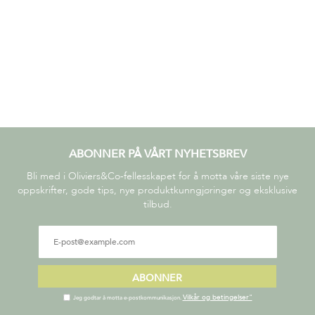
ABONNER PÅ VÅRT NYHETSBREV
Bli med i Oliviers&Co-fellesskapet for å motta våre siste nye
oppskrifter, gode tips, nye produktkunngjøringer og eksklusive
tilbud.
ABONNER
Vilkår og betingelser"
Jeg godtar å motta e-postkommunikasjon.