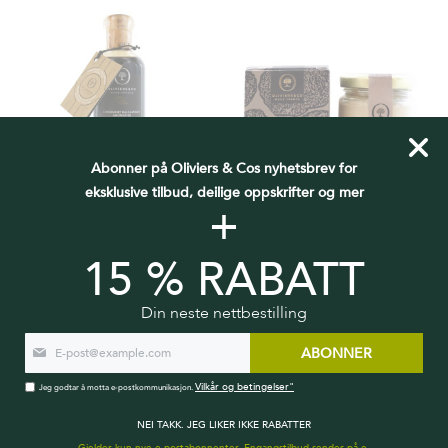
Abonner på Oliviers & Cos nyhetsbrev for
eksklusive tilbud, deilige oppskrifter og mer
+
TRØFFELBALSAMICO
TRØFFELKREM MED STEINSOPP
15 % RABATT
kr 279,00
kr 239,00
LEGG I HANDLEKURV
Utsolgt
Din neste nettbestilling
ABONNER
Vilkår og betingelser"
Jeg godtar å motta e-postkommunikasjon.
NEI TAKK. JEG LIKER IKKE RABATTER