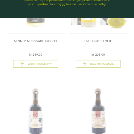
Gjelder kun nye e-postabonnenter. Engangstilbud sendes på e-
post. E-posten din er trygg hos oss, personvern er viktig.
SENNEP MED SVART TRØFFEL
HVIT TRØFFELOLJE
kr 239,00
kr 209,00
LEGG I HANDLEKURV
LEGG I HANDLEKURV