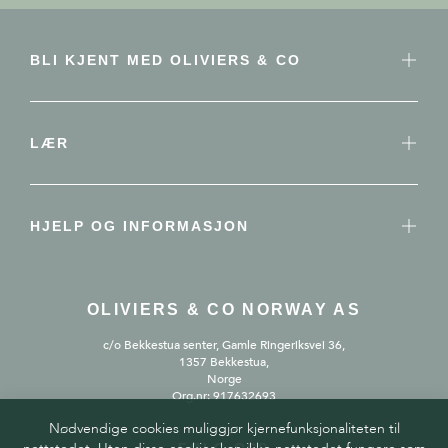
BLI KJENT MED OLIVIERS & CO
LÆR
HJELP OG INFORMASJON
OLIVIERS & CO NORWAY AS
c/o Bekkestua senter, Gamle Ringeriksvei 36,
1357 Bekkestua,
Norge
Org.nr: 917632693
Nødvendige cookies muliggjør kjernefunksjonaliteten til