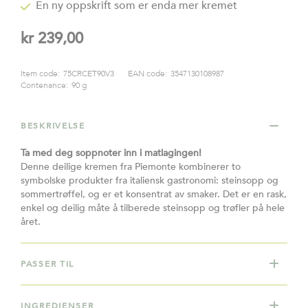
En ny oppskrift som er enda mer kremet
kr 239,00
Item code:
75CRCET90V3
EAN code:
3547130108987
Contenance:
90 g
BESKRIVELSE
Ta med deg soppnoter inn i matlagingen!
Denne deilige kremen fra Piemonte kombinerer to
symbolske produkter fra italiensk gastronomi: steinsopp og
sommertrøffel, og er et konsentrat av smaker. Det er en rask,
enkel og deilig måte å tilberede steinsopp og trøfler på hele
året.
PASSER TIL
INGREDIENSER