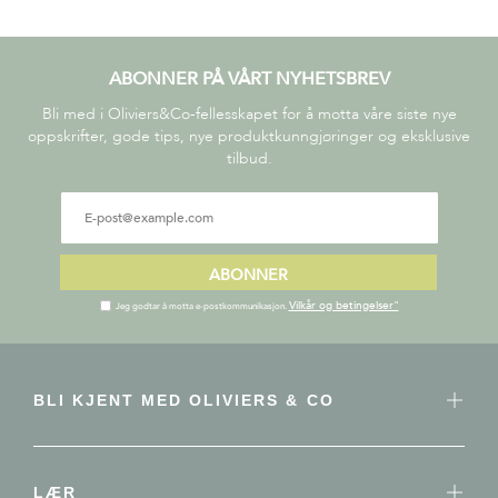
ABONNER PÅ VÅRT NYHETSBREV
Bli med i Oliviers&Co-fellesskapet for å motta våre siste nye
oppskrifter, gode tips, nye produktkunngjøringer og eksklusive
tilbud.
ABONNER
Vilkår og betingelser"
Jeg godtar å motta e-postkommunikasjon.
BLI KJENT MED OLIVIERS & CO
LÆR