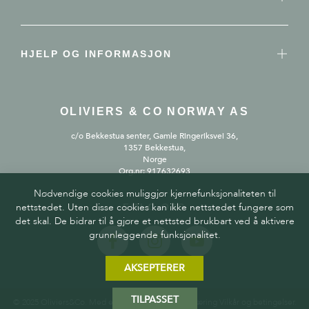
HJELP OG INFORMASJON
OLIVIERS & CO NORWAY AS
c/o Bekkestua senter, Gamle Ringeriksvei 36,
1357 Bekkestua,
Norge
Org.nr: 917632693
Nødvendige cookies muliggjør kjernefunksjonaliteten til
nettstedet. Uten disse cookies kan ikke nettstedet fungere som
FØLG OSS
det skal. De bidrar til å gjøre et nettsted brukbart ved å aktivere
grunnleggende funksjonalitet.
AKSEPTERER
TILPASSET
© 2025 Oliviers&Co. Med enerett.
Personvernerklæring
Vilkår og betingelser
.