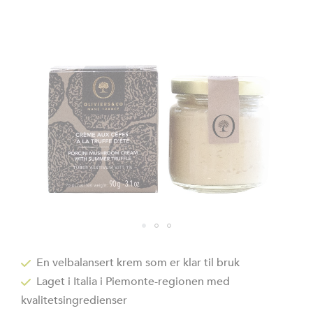
bildegalleri
Gå
til
En velbalansert krem som er klar til bruk
begynnelsen
Laget i Italia i Piemonte-regionen med
av
bildegalleri
kvalitetsingredienser