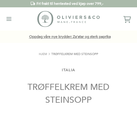
Fri frakt til hentested ved kjøp over 799,-
Oppdag våre nye krydder: Za'atar og sterk paprika
HJEM
TRØFFELKREM MED STEINSOPP
ITALIA
TRØFFELKREM MED
STEINSOPP
Gå
til
slutten
av