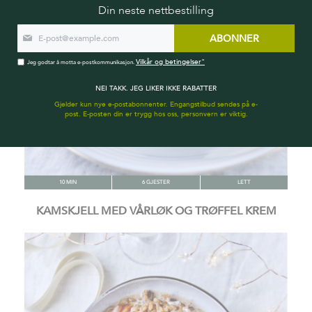
Din neste nettbestilling
ABONNER
Vilkår og betingelser"
Jeg godtar å motta e-postkommunikasjon.
NEI TAKK. JEG LIKER IKKE RABATTER
Gjelder kun nye e-postabonnenter. Engangstilbud sendes på e-
post. E-posten din er trygg hos oss, personvern er viktig.
10 MIN
6 GJESTER
LETT
KAMSKJELL MED VÅRLØK OG TRØFFEL KREM