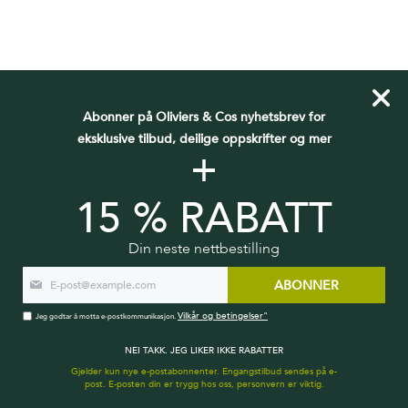
Abonner på Oliviers & Cos nyhetsbrev for
ABONNER PÅ VÅRT NYHETSBREV
eksklusive tilbud, deilige oppskrifter og mer
+
Bli med i Oliviers&Co-fellesskapet for å motta våre siste nye
oppskrifter, gode tips, nye produktkunngjøringer og eksklusive
tilbud.
15 % RABATT
Din neste nettbestilling
ABONNER
ABONNER
Vilkår og betingelser"
Jeg godtar å motta e-postkommunikasjon.
Vilkår og betingelser"
Jeg godtar å motta e-postkommunikasjon.
NEI TAKK. JEG LIKER IKKE RABATTER
Gjelder kun nye e-postabonnenter. Engangstilbud sendes på e-
post. E-posten din er trygg hos oss, personvern er viktig.
BLI KJENT MED OLIVIERS & CO