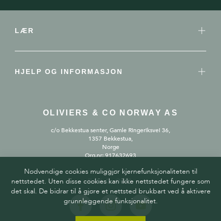
LÆR
HJELP OG INFORMASJON
OLIVIERS & CO NORWAY AS
c/o Bekkestua senter, Gamle Ringeriksvei 36,
1357 Bekkestua,
Norge
Org.nr: 917632693
Nødvendige cookies muliggjør kjernefunksjonaliteten til
nettstedet. Uten disse cookies kan ikke nettstedet fungere som
FØLG OSS
det skal. De bidrar til å gjøre et nettsted brukbart ved å aktivere
grunnleggende funksjonalitet.