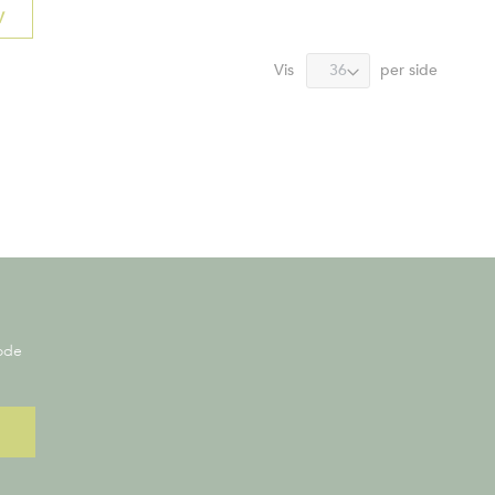
V
Vis
per side
gode