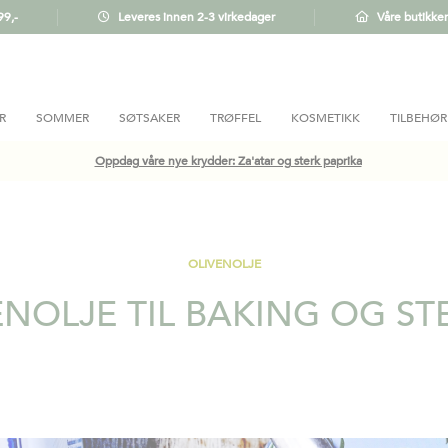
99,-
Leveres innen 2-3 virkedager
Våre butikker
R
SOMMER
SØTSAKER
TRØFFEL
KOSMETIKK
TILBEHØR
Oppdag våre nye krydder: Za'atar og sterk paprika
OLIVENOLJE
ENOLJE TIL BAKING OG ST