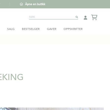
Åpne en butikk
Søk
SØK
SALG
BESTSELGER
GAVER
OPPSKRIFTER
EKING