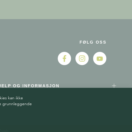
FØLG OSS
JELP OG INFORMASJON
kies kan ikke
ere grunnleggende
liweb.