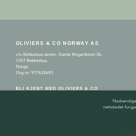
OLIVIERS & CO NORWAY AS
c/o Bekkestua senter, Gamle Ringeriksvei 36,
1357 Bekkestua,
Norge
Org.nr: 917632693
BLI KJENT MED OLIVIERS & CO
Nødvendige c
nettstedet funge
© 202