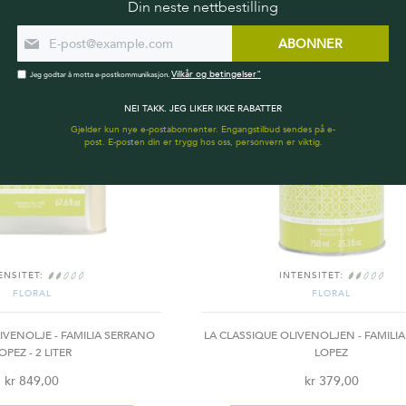
Din neste nettbestilling
BESTSELGER
B
ABONNER
Vilkår og betingelser"
Jeg godtar å motta e-postkommunikasjon.
NEI TAKK. JEG LIKER IKKE RABATTER
Gjelder kun nye e-postabonnenter. Engangstilbud sendes på e-
post. E-posten din er trygg hos oss, personvern er viktig.
ENSITET:
INTENSITET:
FLORAL
FLORAL
IVENOLJE - FAMILIA SERRANO
LA CLASSIQUE OLIVENOLJEN - FAMILI
OPEZ - 2 LITER
LOPEZ
kr 849,00
kr 379,00