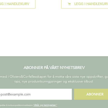
GG I HANDLEKURV
LEGG I HANDLEKUR
ABONNER PÅ VÅRT NYHETSBREV
 med i Oliviers&Co-fellesskapet for å motta våre siste nye oppskrifter, 
tips, nye produktkunngjøringer og eksklusive tilbud.
ABONNER
Vilkår og betingelser"
godtar å motta e-postkommunikasjon.