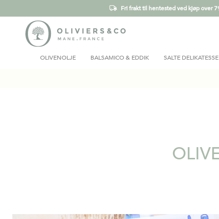
Fri frakt til hentested ved kjøp over 7
OLIVENOLJE
BALSAMICO & EDDIK
SALTE DELIKATESSE
OLIV