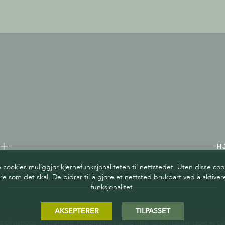
H
ookies muliggjør kjernefunksjonaliteten til nettstedet. Uten disse coo
LÆR
re som det skal. De bidrar til å gjøre et nettsted brukbart ved å aktiv
funksjonalitet.
AKSEPTERER
TILPASSET
5 Oliviers&Co. Med enerett.
Personvernerklæring
Vilkår og betingelser
. Laget av
Cal