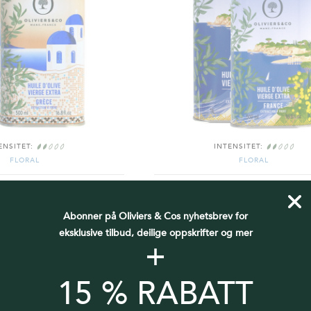
ENSITET:
INTENSITET:
FLORAL
FLORAL
HVERDAGSOLJE 2026
FRANSK HVERDAGSOLJE 202
Abonner på Oliviers & Cos nyhetsbrev for
kr 399,00
kr 439,00
eksklusive tilbud, deilige oppskrifter og mer
+
GG I HANDLEKURV
LEGG I HANDLEKUR
15 % RABATT