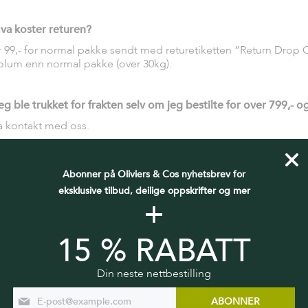
va koster returen?
r 99,- for normal pakke sendt med returetiketten ”Return Drop Of
olum enn normal pakke (over 30kg).
eg ble trukket for frakten selv om jeg bestilte for over 799,- og 
a kontakt med oss.
Abonner på Oliviers & Cos nyhetsbrev for
eksklusive tilbud, deilige oppskrifter og mer
Har du flere spørsm
+
KONTAKT OSS
15 % RABATT
Din neste nettbestilling
ABONNER