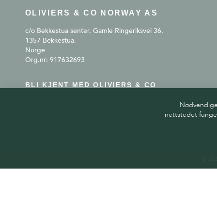
OLIVIERS & CO NORWAY AS
c/o Bekkestua senter, Gamle Ringeriksvei 36,
1357 Bekkestua,
Norge
Org.nr: 917632693
BLI KJENT MED OLIVIERS & CO
Nødvendige c
nettstedet funge
© 202