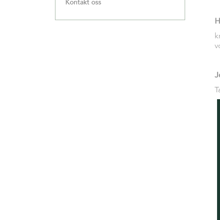
Kontakt oss
H
k
v
J
T