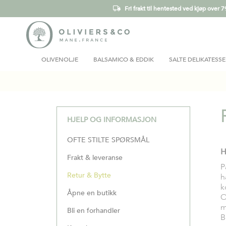
Fri frakt til hentested ved kjøp over 7
OLIVENOLJE
BALSAMICO & EDDIK
SALTE DELIKATESSE
HJELP OG INFORMASJON
OFTE STILTE SPØRSMÅL
H
Frakt & leveranse
P
Retur & Bytte
h
k
Åpne en butikk
O
m
Bli en forhandler
B