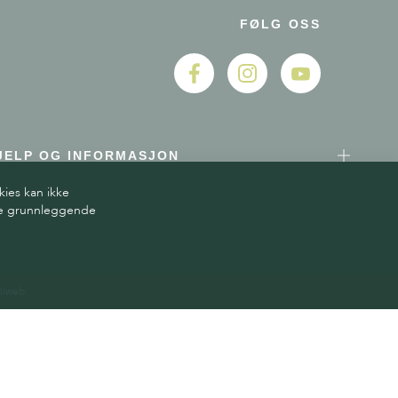
FØLG OSS
JELP OG INFORMASJON
kies kan ikke
ere grunnleggende
liweb.