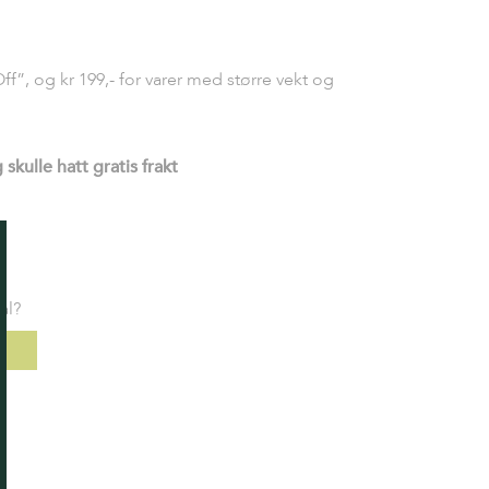
f”, og kr 199,- for varer med større vekt og
skulle hatt gratis frakt
ål?