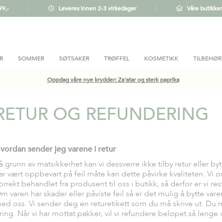
99,-
Leveres innen 2-3 virkedager
Våre butikker
R
SOMMER
SØTSAKER
TRØFFEL
KOSMETIKK
TILBEHØR
Oppdag våre nye krydder: Za'atar og sterk paprika
RETUR OG REFUNDERING
vordan sender jeg varene i retur
å grunn av matsikkerhet kan vi dessverre ikke tilby retur eller by
ar vært oppbevart på feil måte kan dette påvirke kvaliteten. Vi ø
orrekt behandlet fra produsent til oss i butikk, så derfor er vi res
m varen har skader eller påviste feil så er det mulig å bytte vare
ed oss. Vi sender deg en returetikett som du må skrive ut. Du må 
ring. Når vi har mottat pakker, vil vi refundere beløpet så lenge 