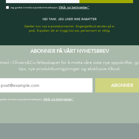
Vilkår og betingelser"
Jeg godtar å motta e-postkommunikasjon.
NEI TAKK. JEG LIKER IKKE RABATTER
Gjelder kun nye e-postabonnenter. Engangstilbud sendes på e-
post. E-posten din er trygg hos oss, personvern er viktig.
ABONNER PÅ VÅRT NYHETSBREV
 med i Oliviers&Co-fellesskapet for å motta våre siste nye oppskrifter, 
tips, nye produktkunngjøringer og eksklusive tilbud.
ABONNER
Vilkår og betingelser"
godtar å motta e-postkommunikasjon.