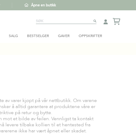
Åpne en butikk
Søk
SØK
SALG
BESTSELGER
GAVER
OPPSKRIFTER
tte av varer kjøpt på vår nettbutikk. Om varene
nsker å alltid garantere at produktene våre er
triktive på retur og bytte.
n mot et bilde av feilen. Vennligst ta kontakt
levere tilbake kollien til et hentested fra
varerene ikke har vært åpnet eller skadet.