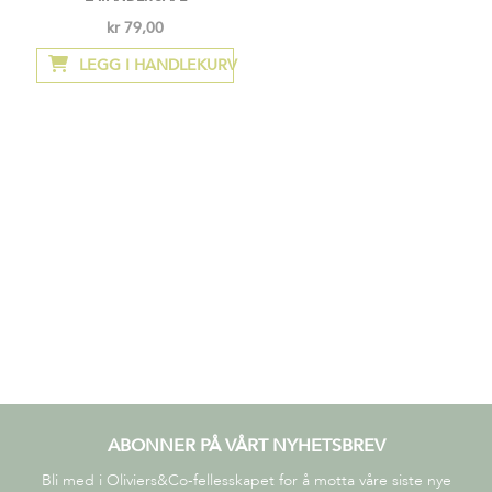
kr 79,00
LEGG I HANDLEKURV
ABONNER PÅ VÅRT NYHETSBREV
Bli med i Oliviers&Co-fellesskapet for å motta våre siste nye