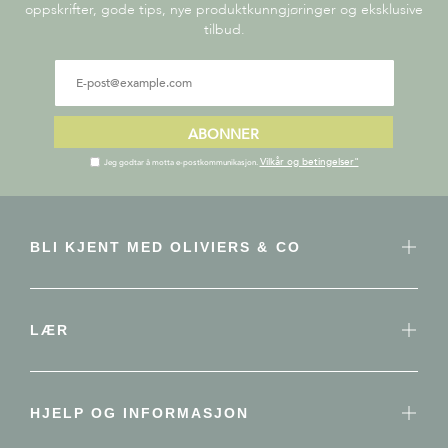
oppskrifter, gode tips, nye produktkunngjøringer og eksklusive
tilbud.
ABONNER
Vilkår og betingelser"
Jeg godtar å motta e-postkommunikasjon.
BLI KJENT MED OLIVIERS & CO
LÆR
HJELP OG INFORMASJON