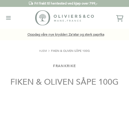
Fri frakt til hentested ved kjøp over 799,-
Oppdag våre nye krydder: Za'atar og sterk paprika
HJEM
FIKEN & OLIVEN SÅPE 100G
FRANKRIKE
FIKEN & OLIVEN SÅPE 100G
Gå
til
slutten
av
bildegalleri