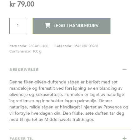
kr 79,00
ANTALL
LEGG I HANDLEKURV
Item code:
78SAFO100
EAN code:
3547130103968
Contenance:
100 g
BESKRIVELSE
Denne fiken-oliven-duftende såpen er beriket med søt
mandelolje og fremstilt ved forsåpning av en blanding av
olivenolje og kokosnøttolje. Formelen er laget av naturlige
ingredienser og inneholder ingen palmeolje. Denne
naturlige, milde såpen er håndlaget i hjertet av Provence og
vil fortrylle hverdagen din. Den friske, søte duften tar deg
med til hjertet av Middelhavets frukthager.
PASSER TIL