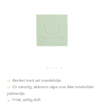
Gå
til
Beriket med søt mandelolje
begynnelsen
En naturlig, skånsom såpe som ikke inneholder
av
bildegalleri
palmeolje.
Frisk, søtlig duft​