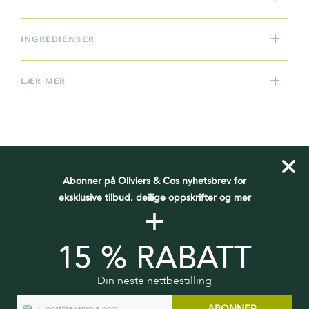
INGREDIENSER
LÆR MER
Abonner på Oliviers & Cos nyhetsbrev for
DU VIL OGSÅ KANSKJE LIKE
eksklusive tilbud, deilige oppskrifter og mer
+
15 % RABATT
Din neste nettbestilling
ABONNER