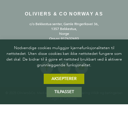
OLIVIERS & CO NORWAY AS
c/o Bekkestua senter, Gamle Ringeriksvei 36,
1357 Bekkestua,
Norge
Org.nr: 917632693
Nødvendige cookies muliggjør kjernefunksjonaliteten til
nettstedet. Uten disse cookies kan ikke nettstedet fungere som
FØLG OSS
det skal. De bidrar til å gjøre et nettsted brukbart ved å aktivere
grunnleggende funksjonalitet.
AKSEPTERER
TILPASSET
© 2025 Oliviers&Co. Med enerett.
Personvernerklæring
Vilkår og betingelser
.
Laget av
Calliweb.