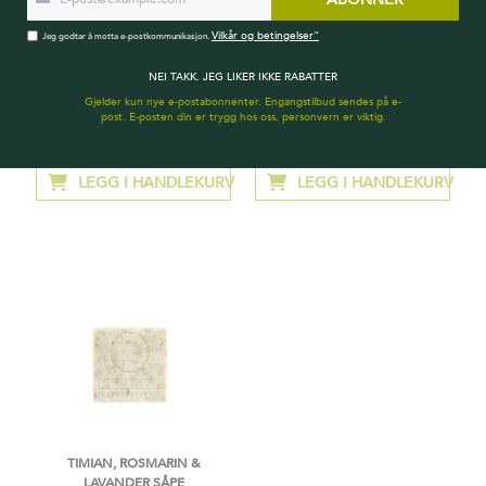
Vilkår og betingelser"
Jeg godtar å motta e-postkommunikasjon.
NEI TAKK. JEG LIKER IKKE RABATTER
FLYTENDE MARSEILLE SÅPE MED
VERVENA SÅPE ​MED REP
Gjelder kun nye e-postabonnenter. Engangstilbud sendes på e-
ØKOLOGISK OLIVENOLJE
post. E-posten din er trygg hos oss, personvern er viktig.
kr 229,00
kr 99,00
LEGG I HANDLEKURV
LEGG I HANDLEKURV
TIMIAN, ROSMARIN &
LAVANDER ​SÅPE