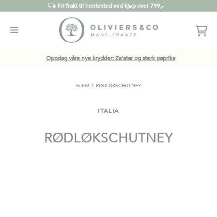
Fri frakt til hentested ved kjøp over 799,-
Oppdag våre nye krydder: Za'atar og sterk paprika
HJEM
RØDLØKSCHUTNEY
ITALIA
RØDLØKSCHUTNEY
Gå
til
slutten
av
bildegalleri