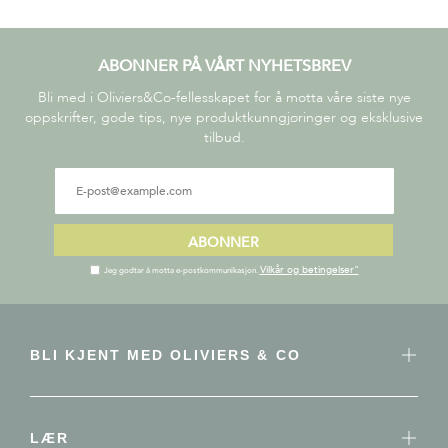
ABONNER PÅ VÅRT NYHETSBREV
Bli med i Oliviers&Co-fellesskapet for å motta våre siste nye
oppskrifter, gode tips, nye produktkunngjøringer og eksklusive
tilbud.
ABONNER
Vilkår og betingelser"
Jeg godtar å motta e-postkommunikasjon.
BLI KJENT MED OLIVIERS & CO
LÆR