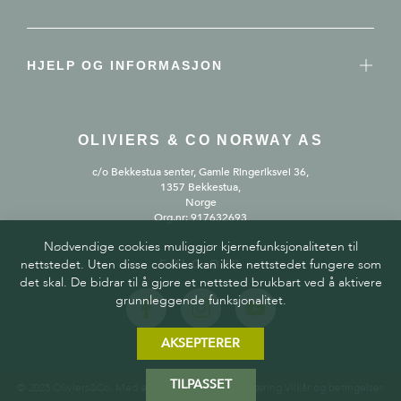
HJELP OG INFORMASJON
OLIVIERS & CO NORWAY AS
c/o Bekkestua senter, Gamle Ringeriksvei 36,
1357 Bekkestua,
Norge
Org.nr: 917632693
Nødvendige cookies muliggjør kjernefunksjonaliteten til
nettstedet. Uten disse cookies kan ikke nettstedet fungere som
FØLG OSS
det skal. De bidrar til å gjøre et nettsted brukbart ved å aktivere
grunnleggende funksjonalitet.
AKSEPTERER
TILPASSET
© 2025 Oliviers&Co. Med enerett.
Personvernerklæring
Vilkår og betingelser
.