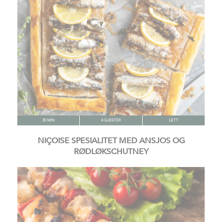
35 MIN
4 GJESTER
LETT
NIÇOISE SPESIALITET MED ANSJOS OG
RØDLØKSCHUTNEY