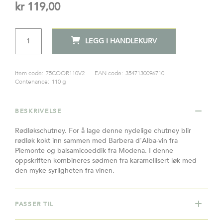
kr 119,00
ANTALL
LEGG I HANDLEKURV
Item code:
75COOR110V2
EAN code:
3547130096710
Contenance:
110 g
BESKRIVELSE
Rødløkschutney. For å lage denne nydelige chutney blir
rødløk kokt inn sammen med Barbera d'Alba-vin fra
Piemonte og balsamicoeddik fra Modena. I denne
oppskriften kombineres sødmen fra karamellisert løk med
den myke syrligheten fra vinen.
PASSER TIL