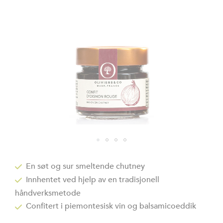
Gå
til
En søt og sur smeltende chutney
begynnelsen
Innhentet ved hjelp av en tradisjonell
av
bildegalleri
håndverksmetode
Confitert i piemontesisk vin og balsamicoeddik