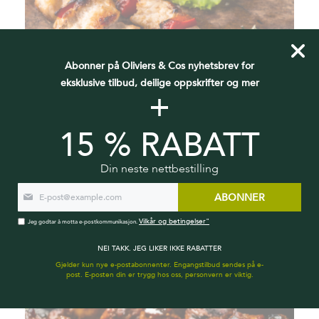
Abonner på Oliviers & Cos nyhetsbrev for
eksklusive tilbud, deilige oppskrifter og mer
+
15 % RABATT
Din neste nettbestilling
35 MIN
4 GJESTER
LETT
ABONNER
MARINERTE KYLLINGSPYD
Vilkår og betingelser"
Jeg godtar å motta e-postkommunikasjon.
NEI TAKK. JEG LIKER IKKE RABATTER
Gjelder kun nye e-postabonnenter. Engangstilbud sendes på e-
post. E-posten din er trygg hos oss, personvern er viktig.