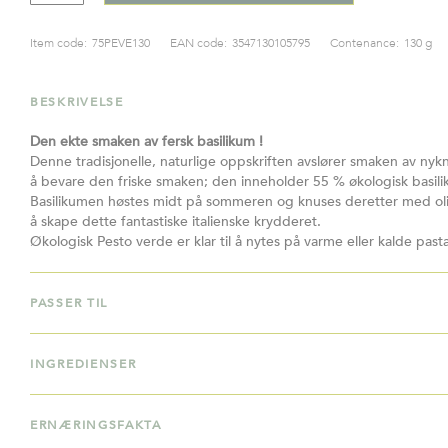
Item code:
75PEVE130
EAN code:
3547130105795
Contenance:
130 g
BESKRIVELSE
Den ekte smaken av fersk basilikum !
Denne tradisjonelle, naturlige oppskriften avslører smaken av nyknus
å bevare den friske smaken; den inneholder 55 % økologisk basili
Basilikumen høstes midt på sommeren og knuses deretter med olive
å skape dette fantastiske italienske krydderet.​
Økologisk Pesto verde er klar til å nytes på varme eller kalde pas
PASSER TIL
INGREDIENSER
ERNÆRINGSFAKTA