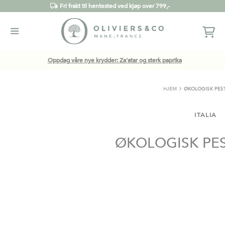
Fri frakt til hentested ved kjøp over 799,-
Oppdag våre nye krydder: Za'atar og sterk paprika
HJEM
ØKOLOGISK PES
ITALIA
ØKOLOGISK PE
Gå
til
slutten
av
bildegalleri