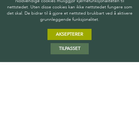
Nødvendige cookies muliggjør kjernefunksjonaliteten til
nettstedet. Uten disse cookies kan ikke nettstedet fungere som
det skal. De bidrar til å gjøre et nettsted brukbart ved å aktivere
grunnleggende funksjonalitet.
AKSEPTERER
TILPASSET