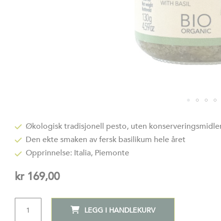
Gå
til
​Økologisk tradisjonell pesto, uten konserveringsmidler
begynnelsen
Den ekte smaken av fersk basilikum hele året ​
av
bildegalleri
Opprinnelse: Italia, Piemonte
kr 169,00
ANTALL
LEGG I HANDLEKURV