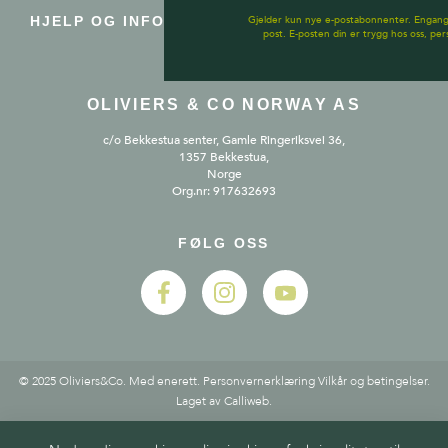
Gjelder kun nye e-postabonnenter. Engangs
HJELP OG INFORMASJON
post. E-posten din er trygg hos oss, per
OLIVIERS & CO NORWAY AS
c/o Bekkestua senter, Gamle Ringeriksvei 36,
1357 Bekkestua,
Norge
Org.nr: 917632693
FØLG OSS
© 2025 Oliviers&Co. Med enerett.
Personvernerklæring
Vilkår og betingelser
.
Laget av
Calliweb.