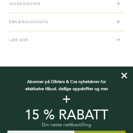
INGREDIENSER
ERNÆRINGSFAKTA
LÆR MER
Abonner på Oliviers & Cos nyhetsbrev for
DU VIL OGSÅ KANSKJE LIKE
eksklusive tilbud, deilige oppskrifter og mer
+
15 % RABATT
Din neste nettbestilling