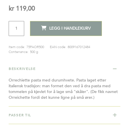
kr 119,00
ANTALL
LEGG I HANDLEKURV
Item code:
75PAOR500
EAN code:
8009167012484
Contenance:
500 g
BESKRIVELSE
Orrechiette pasta med durumhvete. Pasta laget etter
italiensk tradisjon: man formet den ved å dra pasta med
tommelen på kjevlet for å lage små "skåler". (De fikk navnet
Orreichette fordi det kunne ligne på små ører.)
PASSER TIL