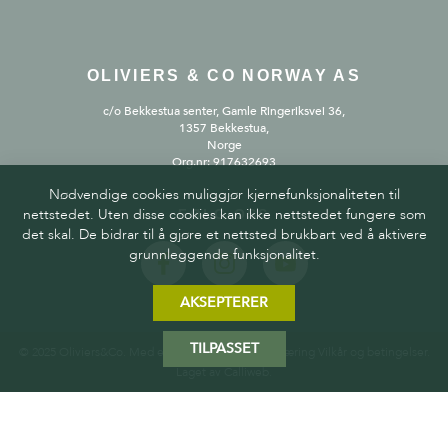
OLIVIERS & CO NORWAY AS
c/o Bekkestua senter, Gamle Ringeriksvei 36,
1357 Bekkestua,
Norge
Org.nr: 917632693
Nødvendige cookies muliggjør kjernefunksjonaliteten til
nettstedet. Uten disse cookies kan ikke nettstedet fungere som
FØLG OSS
det skal. De bidrar til å gjøre et nettsted brukbart ved å aktivere
grunnleggende funksjonalitet.
AKSEPTERER
TILPASSET
© 2025 Oliviers&Co. Med enerett.
Personvernerklæring
Vilkår og betingelser
.
Laget av
Calliweb.