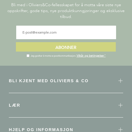
Bli med i Oliviers&Co-fellesskapet for å motta våre siste nye
oppskrifter, gode tips, nye produktkunngjøringer og eksklusive
tilbud.
ABONNER
Vilkår og betingelser"
Jeg godtar å motta e-postkommunikasjon.
BLI KJENT MED OLIVIERS & CO
LÆR
HJELP OG INFORMASJON