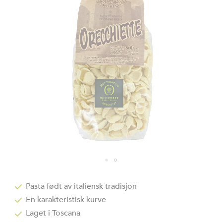
bildegalleri
Gå
til
Pasta født av italiensk tradisjon
begynnelsen
En karakteristisk kurve
av
bildegalleri
Laget i Toscana