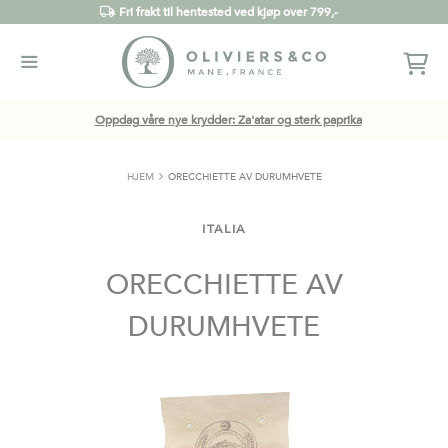
Fri frakt til hentested ved kjøp over 799,-
Oppdag våre nye krydder: Za'atar og sterk paprika
HJEM
ORECCHIETTE AV DURUMHVETE
ITALIA
ORECCHIETTE AV
DURUMHVETE
Gå
til
slutten
av