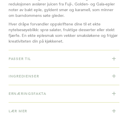
reduksjonen avslører juicen fra Fuji-, Golden- og Gala-epler
noter av bakt eple, gyldent smør og karamell, som minner
om barndommens søte gleder.
Hver dråpe forvandler oppskriftene dine til et ekte
nytelsesøyeblikk: sprø salater, fruktige desserter eller stekt
fjærfe. En ekte eplesmak som vekker smaksløkene og frigjør
kreativiteten din på kjøkkenet.
PASSER TIL
INGREDIENSER
ERNÆRINGSFAKTA
LÆR MER