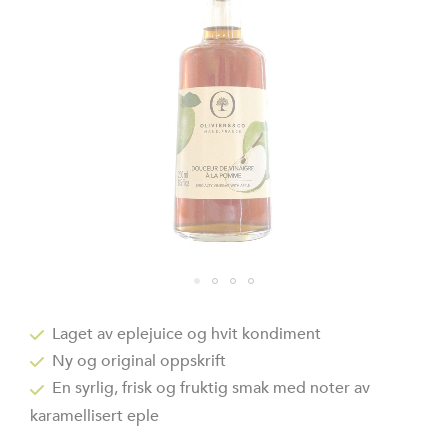
Gå
til
Laget av eplejuice og hvit kondiment
begynnelsen
Ny og original oppskrift
av
bildegalleri
En syrlig, frisk og fruktig smak med noter av
karamellisert eple