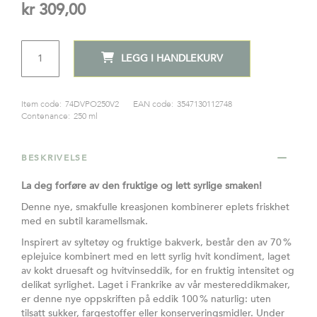
kr 309,00
ANTALL
LEGG I HANDLEKURV
Item code:
74DVPO250V2
EAN code:
3547130112748
Contenance:
250 ml
BESKRIVELSE
La deg forføre av den fruktige og lett syrlige smaken!
Denne nye, smakfulle kreasjonen kombinerer eplets friskhet
med en subtil karamellsmak.
Inspirert av syltetøy og fruktige bakverk, består den av 70 %
eplejuice kombinert med en lett syrlig hvit kondiment, laget
av kokt druesaft og hvitvinseddik, for en fruktig intensitet og
delikat syrlighet. Laget i Frankrike av vår mestereddikmaker,
er denne nye oppskriften på eddik 100 % naturlig: uten
tilsatt sukker, fargestoffer eller konserveringsmidler. Under