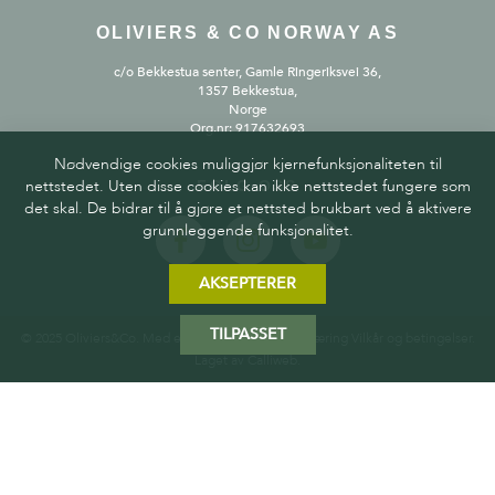
OLIVIERS & CO NORWAY AS
c/o Bekkestua senter, Gamle Ringeriksvei 36,
1357 Bekkestua,
Norge
Org.nr: 917632693
Nødvendige cookies muliggjør kjernefunksjonaliteten til
nettstedet. Uten disse cookies kan ikke nettstedet fungere som
FØLG OSS
det skal. De bidrar til å gjøre et nettsted brukbart ved å aktivere
grunnleggende funksjonalitet.
AKSEPTERER
TILPASSET
© 2025 Oliviers&Co. Med enerett.
Personvernerklæring
Vilkår og betingelser
.
Laget av
Calliweb.