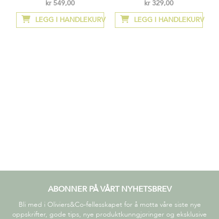
kr 549,00
kr 329,00
Så
lav
LEGG I HANDLEKURV
LEGG I HANDLEKURV
som
ABONNER PÅ VÅRT NYHETSBREV
Bli med i Oliviers&Co-fellesskapet for å motta våre siste nye
oppskrifter, gode tips, nye produktkunngjøringer og eksklusive