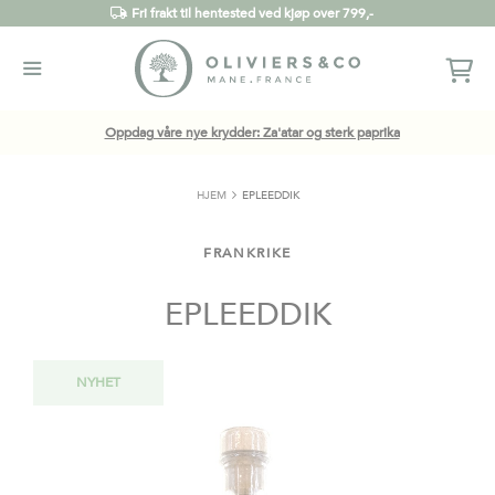
Fri frakt til hentested ved kjøp over 799,-
Oppdag våre nye krydder: Za'atar og sterk paprika
HJEM
EPLEEDDIK
FRANKRIKE
EPLEEDDIK
Gå
NYHET
til
slutten
av
bildegalleri