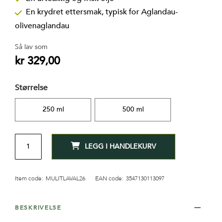
av
bildegalleri
En krydret ettersmak, typisk for Aglandau-
oliven
aglandau
Så lav som
kr 329,00
Størrelse
250 ml
500 ml
ANTALL
LEGG I HANDLEKURV
Item code:
MULITLAVAL26
EAN code:
3547130113097
BESKRIVELSE