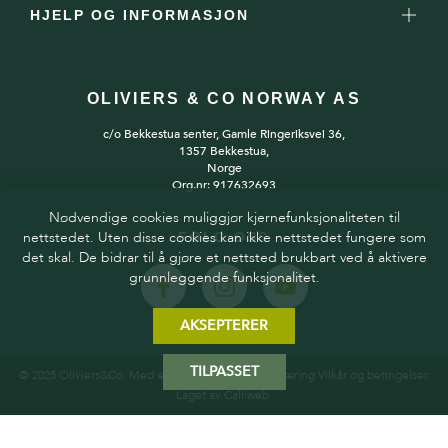
HJELP OG INFORMASJON
OLIVIERS & CO NORWAY AS
c/o Bekkestua senter, Gamle Ringeriksvei 36,
1357 Bekkestua,
Norge
Org.nr: 917632693
Nødvendige cookies muliggjør kjernefunksjonaliteten til
nettstedet. Uten disse cookies kan ikke nettstedet fungere som
FØLG OSS
det skal. De bidrar til å gjøre et nettsted brukbart ved å aktivere
grunnleggende funksjonalitet.
AKSEPTERER
TILPASSET
© 2025 Oliviers&Co. Med enerett.
Personvernerklæring
Vilkår og betingelser
.
Laget av
Calliweb.