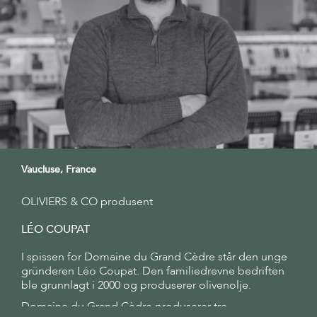
Vaucluse, France
OLIVIERS & CO produsent
Abonner på Oliviers & Cos nyhetsbrev for
eksklusive tilbud, deilige oppskrifter og mer
LÉO COUPAT
+
I spissen for Domaine du Grand Cèdre står den unge
15 % RABATT
gründeren Léo Coupat. Den familiedrevne bedriften
ble grunnlagt i 2000 og produserer olivenolje.
Din neste nettbestilling
Domaine du Grand Cèdre produserer tre