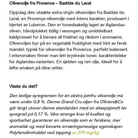
Olivenolje fra Provence – Bastide du Laval​
Oppdag den utsøkte extra virgin olivenoljen fra Bastide du
Laval, en Provençe-olivenolje med intens karakter, produsert i
hjertet av Luberon. Den er hovedsakelig laget av Aglandau-
oliven, håndplukket tidlig i sesongen og umiddelbart
kaldpresset for å bevare all friskhet og rikdom i aromaene.
Olivenoljen byr på en vegetalsk fruktighet med hint av fersk
mandel, typisk for olivenoljer fra Provence, perfekt balansert.
I ettersmaken finner man lett krydrede toner, karakteristiske
for Aglandau-varianten. En sjelden og ren olje, ideell for å
løfte smaken på dine retter.
Visste du det?​
Den lovlige syregrensen for en ekstra jomfru olivenolje må
være under 0,8 %. Denne Grand Cru-oljen fra Oliviers&Co
går langt utover denne standarden med en eksepsjonelt lav
syregrad på 0,17 %. Våre strenge krav til kvalitet og
sporbarhet garanterer en olivenolje som er ferskere, mer
aromatisk og med bevarte ernæringsmessige egenskaper.
Polyfenolinnholdet ved tapping
er 279 mg/kg.