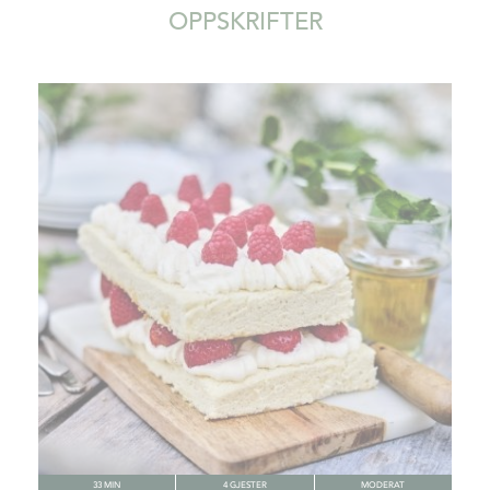
under produksjonsprosessen. Dens eddik er garantert
OPPSKRIFTER
100 % naturlig, uten fargestoffer, konserveringsmidler
eller kunstige smaksstoffer.
33 MIN
4 GJESTER
MODERAT