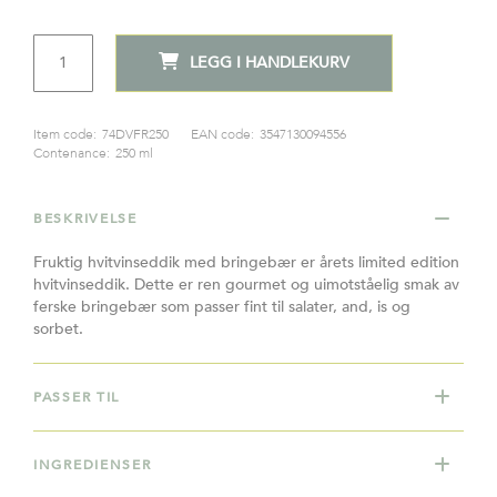
ANTALL
LEGG I HANDLEKURV
Item code:
74DVFR250
EAN code:
3547130094556
Contenance:
250 ml
BESKRIVELSE
Fruktig hvitvinseddik med bringebær er årets limited edition
hvitvinseddik. Dette er ren gourmet og uimotståelig smak av
ferske bringebær som passer fint til salater, and, is og
sorbet.
PASSER TIL
INGREDIENSER