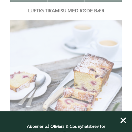
LUFTIG TIRAMISU MED RØDE BÆR
Abonner på Oliviers & Cos nyhetsbrev for
65 MIN
4 GJESTER
LETT