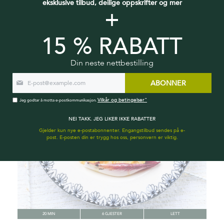
eksklusive tilbud, deilige oppskrifter og mer
+
BRINGEBÆRKAKE MED PISTASJ
15 % RABATT
Din neste nettbestilling
ABONNER
Vilkår og betingelser"
Jeg godtar å motta e-postkommunikasjon.
NEI TAKK. JEG LIKER IKKE RABATTER
Gjelder kun nye e-postabonnenter. Engangstilbud sendes på e-
post. E-posten din er trygg hos oss, personvern er viktig.
20 MIN
6 GJESTER
LETT