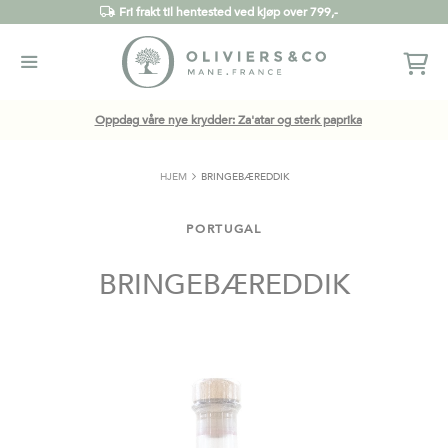
Fri frakt til hentested ved kjøp over 799,-
Oppdag våre nye krydder: Za'atar og sterk paprika
HJEM
BRINGEBÆREDDIK
PORTUGAL
BRINGEBÆREDDIK
Gå
til
slutten
av
bildegalleri