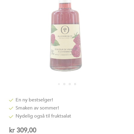
Gå
til
En ny bestselger!
begynnelsen
Smaken av sommer!
av
bildegalleri
Nydelig også til fruktsalat
kr 309,00