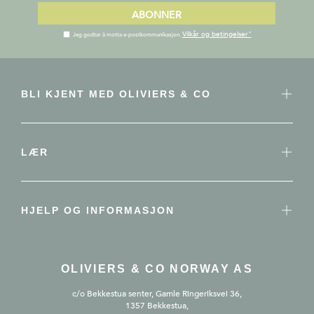
ABONNER
Vilkår og betingelser"
Jeg godtar å motta e-postkommunikasjon.
BLI KJENT MED OLIVIERS & CO
LÆR
HJELP OG INFORMASJON
OLIVIERS & CO NORWAY AS
c/o Bekkestua senter, Gamle Ringeriksvei 36,
1357 Bekkestua,