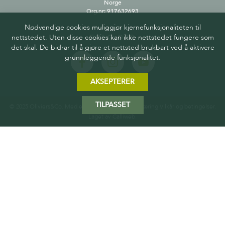
Norge
Org.nr: 917632693
Nødvendige cookies muliggjør kjernefunksjonaliteten til
nettstedet. Uten disse cookies kan ikke nettstedet fungere som
FØLG OSS
det skal. De bidrar til å gjøre et nettsted brukbart ved å aktivere
grunnleggende funksjonalitet.
AKSEPTERER
TILPASSET
© 2025 Oliviers&Co. Med enerett.
Personvernerklæring
Vilkår og betingelser
.
Laget av
Calliweb.