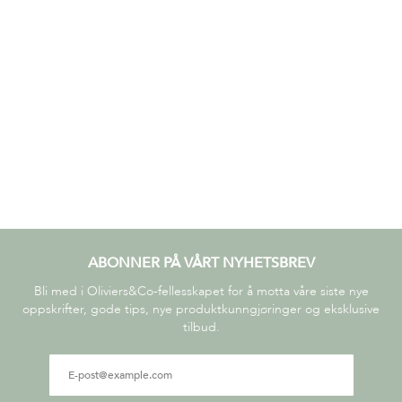
ABONNER PÅ VÅRT NYHETSBREV
Bli med i Oliviers&Co-fellesskapet for å motta våre siste nye
oppskrifter, gode tips, nye produktkunngjøringer og eksklusive
tilbud.