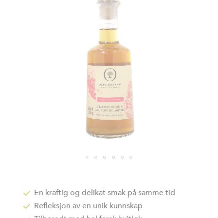
bildegalleri
Gå
til
begynnelsen
En kraftig og delikat smak på samme tid
av
Refleksjon av en unik kunnskap
bildegalleri