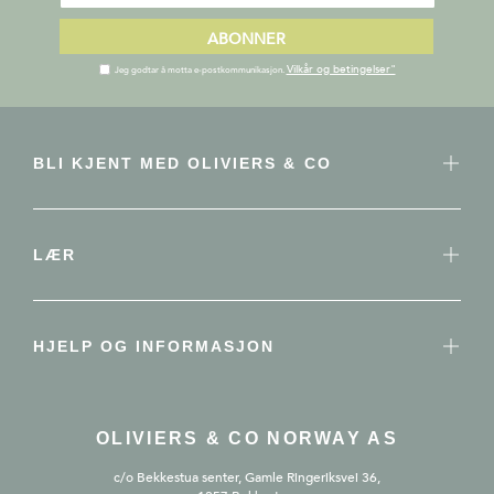
ABONNER
Vilkår og betingelser"
Jeg godtar å motta e-postkommunikasjon.
BLI KJENT MED OLIVIERS & CO
LÆR
HJELP OG INFORMASJON
OLIVIERS & CO NORWAY AS
c/o Bekkestua senter, Gamle Ringeriksvei 36,