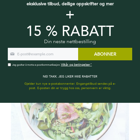
eksklusive tilbud, deilige oppskrifter og mer
+
75 MIN
6 GJESTER
LETT
15 % RABATT
ERTE- OG GRØNNSAKSSUPPE
Din neste nettbestilling
ABONNER
Vilkår og betingelser"
Jeg godtar å motta e-postkommunikasjon.
NEI TAKK. JEG LIKER IKKE RABATTER
Gjelder kun nye e-postabonnenter. Engangstilbud sendes på e-
post. E-posten din er trygg hos oss, personvern er viktig.