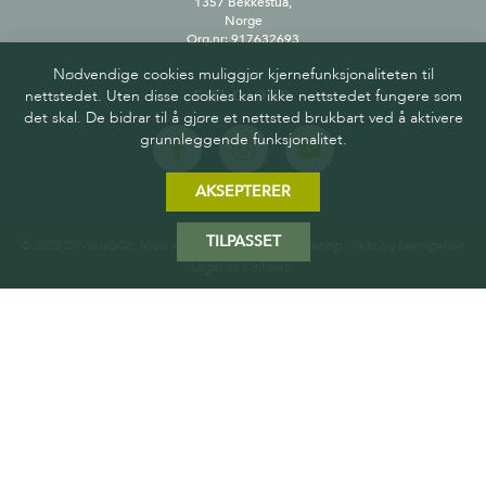
1357 Bekkestua,
Norge
Org.nr: 917632693
Nødvendige cookies muliggjør kjernefunksjonaliteten til
nettstedet. Uten disse cookies kan ikke nettstedet fungere som
FØLG OSS
det skal. De bidrar til å gjøre et nettsted brukbart ved å aktivere
grunnleggende funksjonalitet.
AKSEPTERER
TILPASSET
© 2025 Oliviers&Co. Med enerett.
Personvernerklæring
Vilkår og betingelser
.
Laget av
Calliweb.