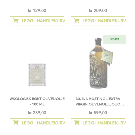
kr 129,00
kr 209,00
Så
lav
LEGG I HANDLEKURV
LEGG I HANDLEKURV
som
NYHET
ØKOLOGISK RØKT OLIVENOLJE
30. INNHØSTING – EXTRA
- 100 ML
VIRGIN OLIVENOLJE OLIO
VISCONTI – ITALIA
kr 239,00
kr 599,00
LEGG I HANDLEKURV
LEGG I HANDLEKURV