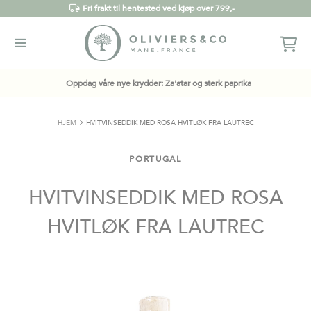
Fri frakt til hentested ved kjøp over 799,-
Oppdag våre nye krydder: Za'atar og sterk paprika
HJEM
HVITVINSEDDIK MED ROSA HVITLØK FRA LAUTREC
PORTUGAL
HVITVINSEDDIK MED ROSA
HVITLØK FRA LAUTREC
Gå
til
slutten
av