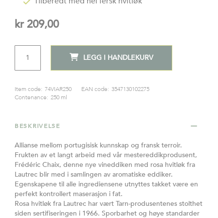
Tilberedt med hel fersk hvitløk
kr 209,00
ANTALL
LEGG I HANDLEKURV
Item code:
74VIAR250
EAN code:
3547130102275
Contenance:
250 ml
BESKRIVELSE
Allianse mellom portugisisk kunnskap og fransk terroir.
Frukten av et langt arbeid med vår mestereddikprodusent,
Frédéric Chaix, denne nye vineddiken med rosa hvitløk fra
Lautrec blir med i samlingen av aromatiske eddiker.
Egenskapene til alle ingrediensene utnyttes takket være en
perfekt kontrollert maserasjon i fat.
Rosa hvitløk fra Lautrec har vært Tarn-produsentenes stolthet
siden sertifiseringen i 1966. Sporbarhet og høye standarder