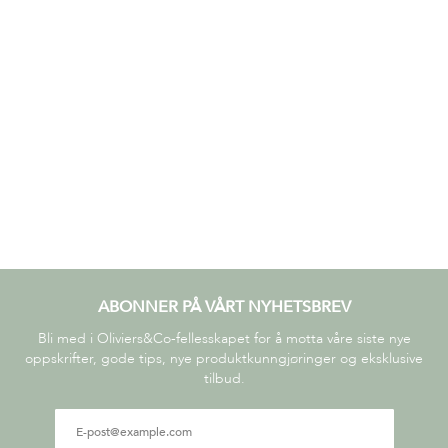
ABONNER PÅ VÅRT NYHETSBREV
Bli med i Oliviers&Co-fellesskapet for å motta våre siste nye
oppskrifter, gode tips, nye produktkunngjøringer og eksklusive
tilbud.