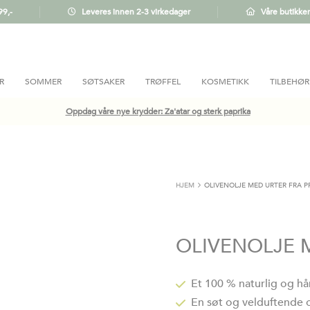
99,-
Leveres innen 2-3 virkedager
Våre butikker
R
SOMMER
SØTSAKER
TRØFFEL
KOSMETIKK
TILBEHØR
Oppdag våre nye krydder: Za'atar og sterk paprika
HJEM
OLIVENOLJE MED URTER FRA P
OLIVENOLJE 
Et 100 % naturlig og h
En søt og velduftende o