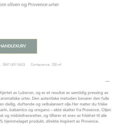
lom oliven og Provence-urter
 HANDLEKURV
:
3547130110423
Contenance:
250 ml
jertet av Luberon, og er et resultat av samtidig pressing av
e aromatiske urter. Den autentiske metoden bevarer den fulle
 en deilig, duftende og velbalansert olje.Her møter du friske
marin, balsamico og oregano – ekte skatter fra Provence. Oljen
mat og middelhavsretter, og tilfører et snev av friskhet til alle
00 % hjemmelaget produkt, direkte inspirert av Provence.