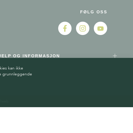
FØLG OSS
JELP OG INFORMASJON
kies kan ikke
ere grunnleggende
liweb.