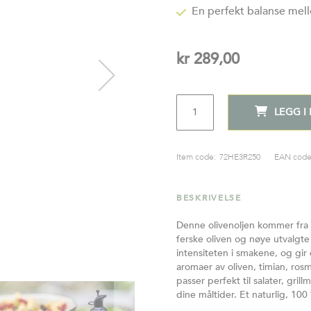
En perfekt balanse mel
kr 289,00
ANTALL
LEGG I
Item code:
72HE3R250
EAN code
BESKRIVELSE
Denne olivenoljen kommer fra h
ferske oliven og nøye utvalgt
intensiteten i smakene, og gir
aromaer av oliven, timian, ros
passer perfekt til salater, grill
dine måltider.​ Et naturlig, 1