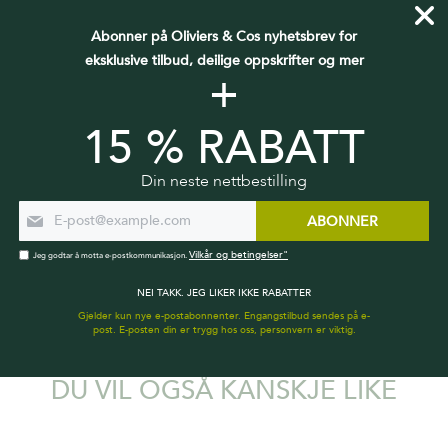
Abonner på Oliviers & Cos nyhetsbrev for
eksklusive tilbud, deilige oppskrifter og mer
+
15 % RABATT
Din neste nettbestilling
ABONNER
60 MIN
4 GJESTER
LETT
Vilkår og betingelser"
Jeg godtar å motta e-postkommunikasjon.
PASTA, GRØNNSAKER OG FETAOST
NEI TAKK. JEG LIKER IKKE RABATTER
Gjelder kun nye e-postabonnenter. Engangstilbud sendes på e-
post. E-posten din er trygg hos oss, personvern er viktig.
DU VIL OGSÅ KANSKJE LIKE