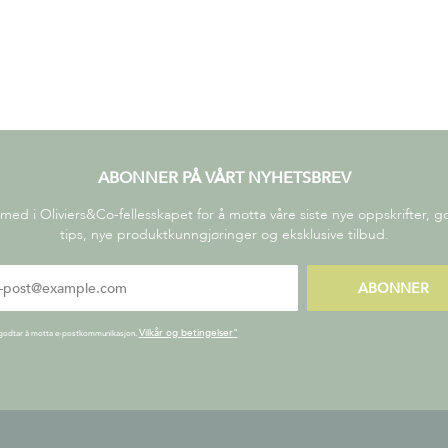
ABONNER PÅ VÅRT NYHETSBREV
 med i Oliviers&Co-fellesskapet for å motta våre siste nye oppskrifter, 
tips, nye produktkunngjøringer og eksklusive tilbud.
ABONNER
Vilkår og betingelser"
godtar å motta e-postkommunikasjon.