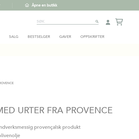
Åpne en butikk
Søk
SØK
SALG
BESTSELGER
GAVER
OPPSKRIFTER
ROVENCE​
MED URTER FRA PROVENCE​
åndverksmessig provençalsk produkt
livenolje