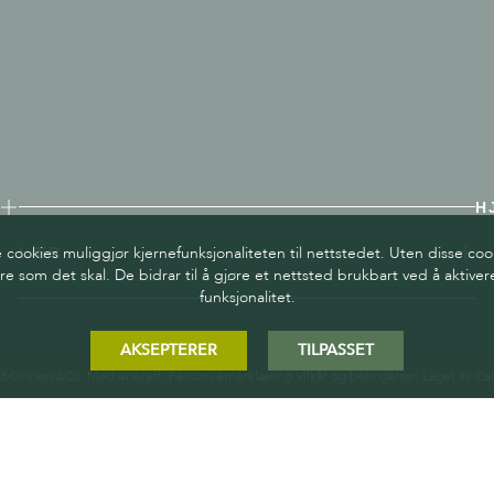
H
ookies muliggjør kjernefunksjonaliteten til nettstedet. Uten disse coo
LÆR
re som det skal. De bidrar til å gjøre et nettsted brukbart ved å aktiv
funksjonalitet.
AKSEPTERER
TILPASSET
5 Oliviers&Co. Med enerett.
Personvernerklæring
Vilkår og betingelser
. Laget av
Cal