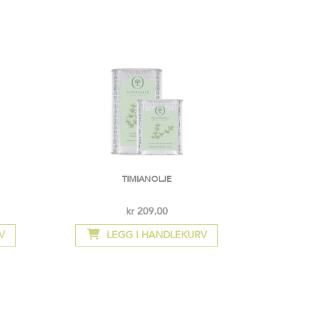
TIMIANOLJE
kr 209,00
Så
lav
V
LEGG I HANDLEKURV
som