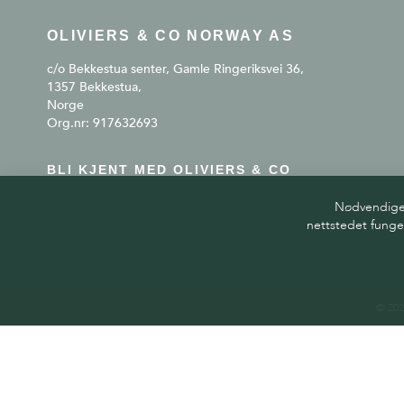
OLIVIERS & CO NORWAY AS
c/o Bekkestua senter, Gamle Ringeriksvei 36,
1357 Bekkestua,
Norge
Org.nr: 917632693
BLI KJENT MED OLIVIERS & CO
Nødvendige c
nettstedet funge
© 202