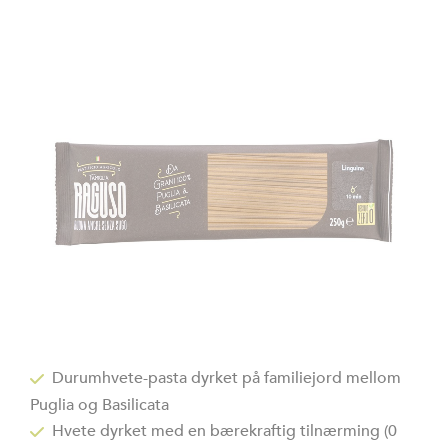
slutten
av
bildegalleri
Gå
til
Durumhvete-pasta dyrket på familiejord mellom
begynnelsen
Puglia og Basilicata
av
bildegalleri
Hvete dyrket med en bærekraftig tilnærming (0