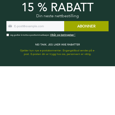
aromatiske retter.
15 % RABATT
Din neste nettbestilling
PASSER TIL
ABONNER
INGREDIENSER
Vilkår og betingelser"
Jeg godtar å motta e-postkommunikasjon.
NEI TAKK. JEG LIKER IKKE RABATTER
LÆR MER
Gjelder kun nye e-postabonnenter. Engangstilbud sendes på e-
post. E-posten din er trygg hos oss, personvern er viktig.