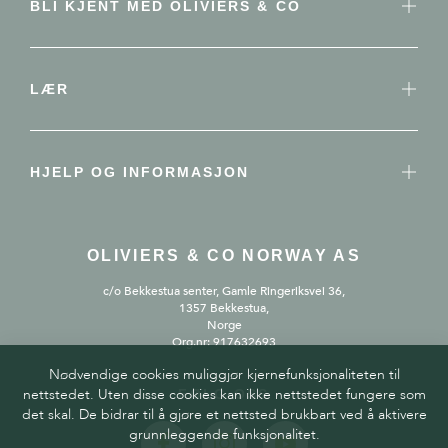
BLI KJENT MED OLIVIERS & CO
LÆR
HJELP OG INFORMASJON
OLIVIERS & CO NORWAY AS
c/o Bekkestua senter, Gamle Ringeriksvei 36,
1357 Bekkestua,
Norge
Org.nr: 917632693
Nødvendige cookies muliggjør kjernefunksjonaliteten til
nettstedet. Uten disse cookies kan ikke nettstedet fungere som
FØLG OSS
det skal. De bidrar til å gjøre et nettsted brukbart ved å aktivere
grunnleggende funksjonalitet.