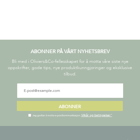
ABONNER PÅ VÅRT NYHETSBREV
Bli med i Oliviers&Co-fellesskapet for å motta våre siste nye
oppskrifter, gode tips, nye produktkunngjøringer og eksklusive
tilbud.
ABONNER
Vilkår og betingelser"
Jeg godtar å motta e-postkommunikasjon.