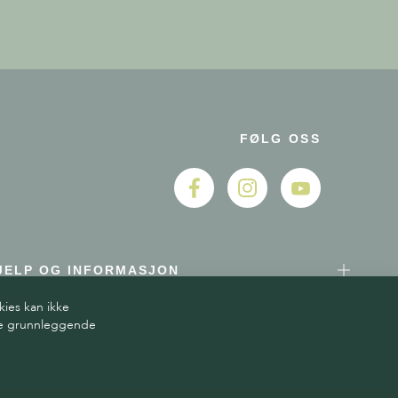
FØLG OSS
JELP OG INFORMASJON
kies kan ikke
ere grunnleggende