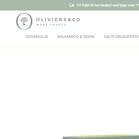
Fri frakt til hentested ved kjøp over 7
OLIVENOLJE
BALSAMICO & EDDIK
SALTE DELIKATESSE
Gå
til
slutten
av
bildegalleri