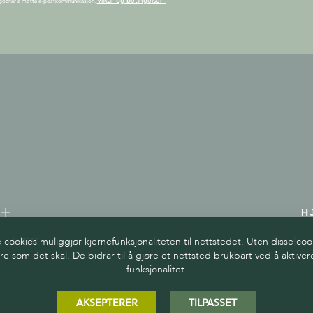
Vilkår og betingelser"
godtar å motta e-postkommunikasjon.
H
ookies muliggjør kjernefunksjonaliteten til nettstedet. Uten disse coo
LÆR
re som det skal. De bidrar til å gjøre et nettsted brukbart ved å aktiv
funksjonalitet.
AKSEPTERER
TILPASSET