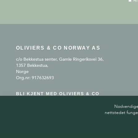
Jeg 
OLIVIERS & CO NORWAY AS
c/o Bekkestua senter, Gamle Ringeriksvei 36,
1357 Bekkestua,
Norge
Org.nr: 917632693
BLI KJENT MED OLIVIERS & CO
Nødvendige c
nettstedet funge