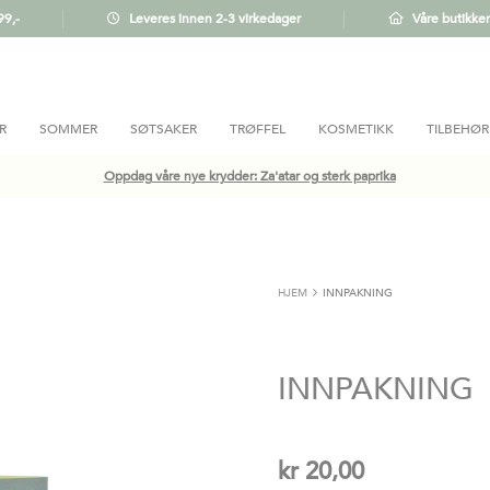
99,-
Leveres innen 2-3 virkedager
Våre butikker
R
SOMMER
SØTSAKER
TRØFFEL
KOSMETIKK
TILBEHØR
Oppdag våre nye krydder: Za'atar og sterk paprika
HJEM
INNPAKNING
INNPAKNING
kr 20,00