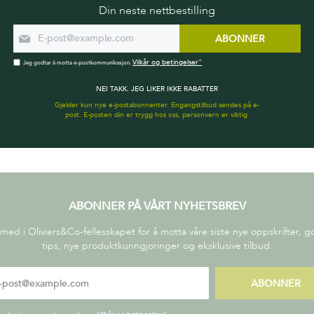
Din neste nettbestilling
ABONNER
Vilkår og betingelser"
Jeg godtar å motta e-postkommunikasjon.
NEI TAKK. JEG LIKER IKKE RABATTER
Gjelder kun nye e-postabonnenter. Engangstilbud sendes på e-
post. E-posten din er trygg hos oss, personvern er viktig.
ABONNER PÅ VÅRT NYHETSBREV
 med i Oliviers&Co-fellesskapet for å motta våre siste nye oppskrifter, 
tips, nye produktkunngjøringer og eksklusive tilbud.
ABONNER