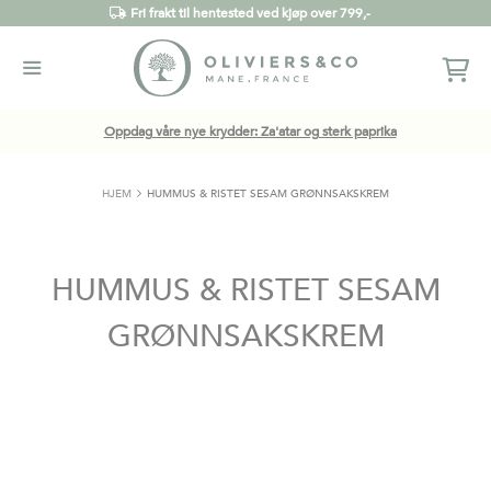
Fri frakt til hentested ved kjøp over 799,-
Oppdag våre nye krydder: Za'atar og sterk paprika
HJEM
HUMMUS & RISTET SESAM GRØNNSAKSKREM
HUMMUS & RISTET SESAM
GRØNNSAKSKREM
Gå
til
slutten
av
bildegalleri