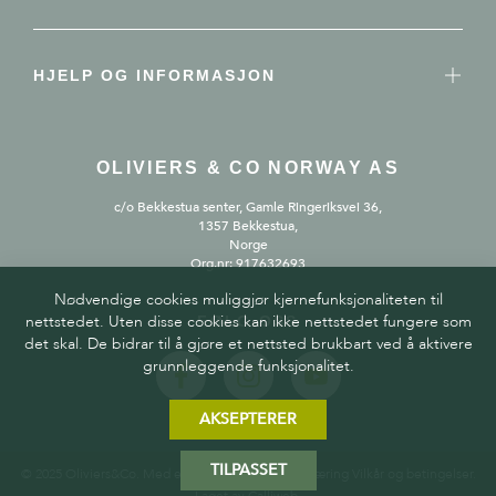
HJELP OG INFORMASJON
OLIVIERS & CO NORWAY AS
c/o Bekkestua senter, Gamle Ringeriksvei 36,
1357 Bekkestua,
Norge
Org.nr: 917632693
Nødvendige cookies muliggjør kjernefunksjonaliteten til
nettstedet. Uten disse cookies kan ikke nettstedet fungere som
FØLG OSS
det skal. De bidrar til å gjøre et nettsted brukbart ved å aktivere
grunnleggende funksjonalitet.
AKSEPTERER
TILPASSET
© 2025 Oliviers&Co. Med enerett.
Personvernerklæring
Vilkår og betingelser
.