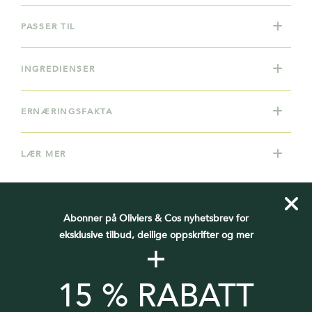
PASSER TIL
INGREDIENSER
ERNÆRINGSFAKTA
LÆR MER
Abonner på Oliviers & Cos nyhetsbrev for
eksklusive tilbud, deilige oppskrifter og mer
+
DU VIL OGSÅ KANSKJE LIKE
15 % RABATT