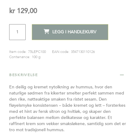
kr 129,00
ANTALL
LEGG I HANDLEKURV
Item code:
75LEPC100
EAN code:
3547130110126
Contenance:
100 g
BESKRIVELSE
En deilig og kremet nytolkning av hummus, hvor den
naturlige sødmen fra kikerter smelter perfekt sammen med
den rike, nøtteaktige smaken fra ristet sesam. Den
fløyelsmyke konsistensen – både kremet og lett – forsterkes
med et hint av fersk sitron og hvitløk, og skaper den
perfekte balansen mellom delikatesse og karakter. Et
raffinert krem som vekker smaksløkene, samtidig som det er
tro mot tradisjonell hummus.