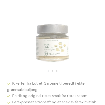
Gå
til
Kikerter fra Lot-et-Garonne tilberedt i ekte
begynnelsen
grønnsaksbuljong
av
bildegalleri
En rik og original ristet smak fra ristet sesam
Ferskpresset sitronsaft og et snev av fersk hvitløk