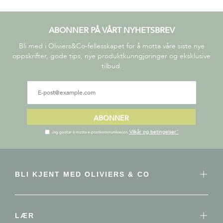
ABONNER PÅ VÅRT NYHETSBREV
Bli med i Oliviers&Co-fellesskapet for å motta våre siste nye
oppskrifter, gode tips, nye produktkunngjøringer og eksklusive
tilbud.
ABONNER
Vilkår og betingelser"
Jeg godtar å motta e-postkommunikasjon.
BLI KJENT MED OLIVIERS & CO
LÆR