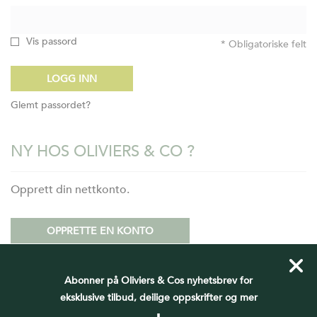
Vis passord
* Obligatoriske felt
LOGG INN
Glemt passordet?
NY HOS OLIVIERS & CO ?
Opprett din nettkonto.
OPPRETTE EN KONTO
Abonner på Oliviers & Cos nyhetsbrev for
eksklusive tilbud, deilige oppskrifter og mer