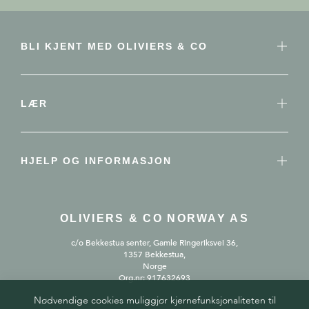
BLI KJENT MED OLIVIERS & CO
LÆR
HJELP OG INFORMASJON
OLIVIERS & CO NORWAY AS
c/o Bekkestua senter, Gamle Ringeriksvei 36,
1357 Bekkestua,
Norge
Org.nr: 917632693
Nødvendige cookies muliggjør kjernefunksjonaliteten til